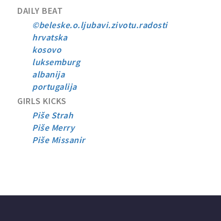
DAILY BEAT
©beleske.o.ljubavi.zivotu.radosti
hrvatska
kosovo
luksemburg
albanija
portugalija
GIRLS KICKS
Piše Strah
Piše Merry
Piše Missanir