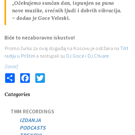
„Očekujemo sunčan dan, ispunjen sa puno
nove muzike, srećnih ljudi i dobrih vibracija.
– dodao je
Goce Veleski.
Biće to nezaboravno iskustvo!
Promo žurka za ovaj događaj na Kosovu je održana na
Tillt
radiju u Prištini
a nastupali su
DJ Goce
i
DJ Chvare.
[izvor]
Share
Facebook
Twitter
Categories
TMM RECORDINGS
IZDANJA
PODCASTS