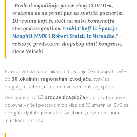
„Posle dvogodišnje pauze zbog COVID-a,
vraćamo se na pravi put sa svetski poznatim
DJ-evima koji će doći na našu konvenciju.
Ove godine gosti su
Funki Cheff iz Španije
,
Naughti NMX
i
Robert Smith iz Nemačke
.“ -
rekao je predstavni skopskog vinil kongresa,
Goce Veleski.
Pored svetskih umetnika, na događaju će nastupati i više
od
30 lokalnih i regionalnih izvodjača
, svaki sa
drugačijim stilom, ukusom i načinom puštanja ploča.
Ove godine, sa
15 prodavnica ploča
koje prodaju nove i
polovne vinile i postavom od više od 30 umetnika, SVC će
obogatiti ljubitelje muzike iskustvima, neverovatnom
muzikom i vinilima.