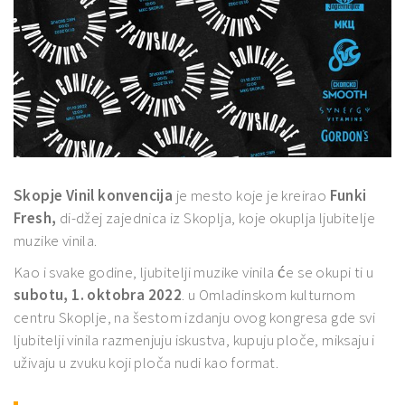
Skopje Vinil konvencija
je mesto koje je kreirao
Funki
Fresh,
di-džej zajednica iz Skoplja, koje okuplja ljubitelje
muzike vinila.
Kao i svake godine, ljubitelji muzike vinila će se okupi ti u
subotu, 1. oktobra 2022
. u Omladinskom kulturnom
centru Skoplje, na šestom izdanju ovog kongresa gde svi
ljubitelji vinila razmenjuju iskustva, kupuju ploče, miksaju i
uživaju u zvuku koji ploča nudi kao format.