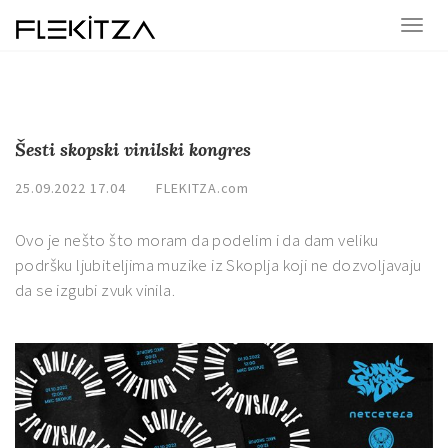
Šesti skopski vinilski kongres
25.09.2022 17.04
FLEKITZA.com
Ovo je nešto što moram da podelim i da dam veliku
podršku ljubiteljima muzike iz Skoplja koji ne dozvoljavaju
da se izgubi zvuk vinila.