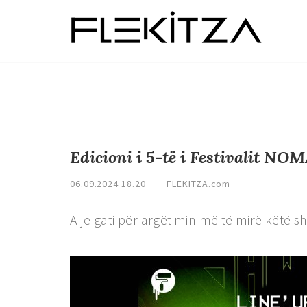
Edicioni i 5-të i Festivalit NO
06.09.2024 18.20
FLEKITZA.com
A je gati për argëtimin më të mirë këtë s