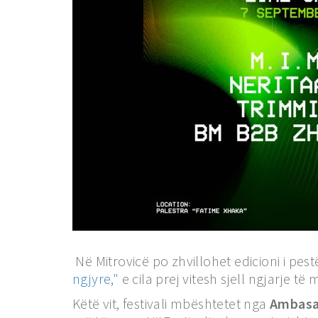
Në Mitrovicë po zhvillohet edicioni i pest
ngjyre,"
e cila prej vitesh sjell ngjarje t
Këtë vit, festivali mbështetet nga
Ambasa