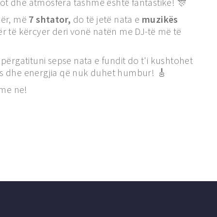
 sot dhe atmosfera tashmë është fantastike! 🎊
sër, më
7 shtator,
do të jetë nata e
muzikës
r të kërcyer deri vonë natën me DJ-të më të
përgatituni sepse nata e fundit do t'i kushtohet
arës dhe energjia që nuk duhet humbur! 🎸
 me ne!