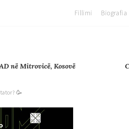
Fillimi
Biografia
MAD në Mitrovicë, Kosovë
C
htator? 🥳