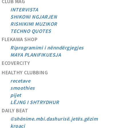
CLUB MAG
INTERVISTA
SHIKONI NGJARJEN
RISHIKIMI MUZIKOR
TECHNO QUOTES
FLEKAWA SHOP
Riprogramimi i nënndërgjegjes
MAYA PLANIFIKUESJA
ECOVERCITY
HEALTHY CLUBBING
recetave
smoothies
pijet
LËJNG I SHTRYDHUR
DAILY BEAT
©shënime.mbi.dashurisë.jetës.gëzim
kroaci