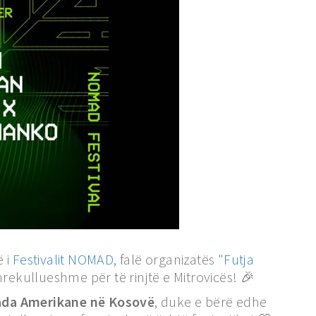
ë i
Festivalit NOMAD,
falë organizatës
"Futja
ë mrekullueshme për të rinjtë e Mitrovicës! 🎉
da Amerikane në Kosovë
, duke e bërë edhe