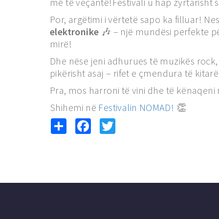
më të veçantë!Festivali u hap zyrtarisht
Por, argëtimi i vërtetë sapo ka filluar! Ne
elektronike
🎶 – një mundësi perfekte pë
mirë!
Dhe nëse jeni adhurues të muzikës rock, 
pikërisht asaj – rifet e çmendura të kit
Pra, mos harroni të vini dhe të kënaqeni
Shihemi në
Festivalin NOMAD!
👏
Share
Facebook
Twitter