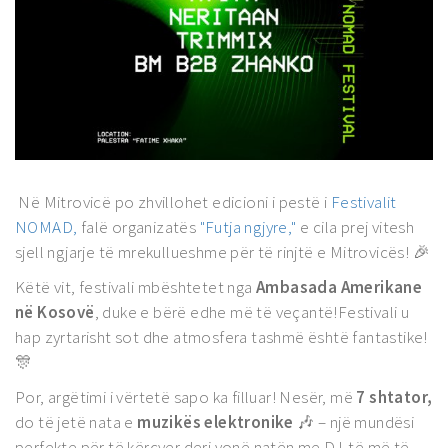
Në Mitrovicë po zhvillohet edicioni i pestë i
Festivalit
NOMAD,
falë organizatës
"Futja ngjyre,"
e cila prej vitesh
sjell ngjarje të mrekullueshme për të rinjtë e Mitrovicës! 🎉
Këtë vit, festivali mbështetet nga
Ambasada Amerikane
në Kosovë
, duke e bërë edhe më të veçantë!Festivali u
hap zyrtarisht sot dhe atmosfera tashmë është fantastike!
🎊
Por, argëtimi i vërtetë sapo ka filluar! Nesër, më
7 shtator,
do të jetë nata e
muzikës elektronike
🎶 – një mundësi
perfekte për të kërcyer deri vonë natën me DJ-të më të