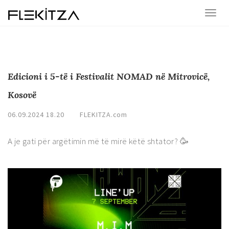
Edicioni i 5-të i Festivalit NOMAD në Mitrovicë,
Kosovë
06.09.2024 18.20
FLEKITZA.com
A je gati për argëtimin më të mirë këtë shtator? 🥳