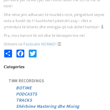
mirë!
Dhe nëse jeni adhurues të muzikës rock, përgatituni sepse
nata e fundit do t'i kushtohet pikërisht asaj – rifet e
çmendura të kitarës dhe energjia që nuk duhet humbur! 🎸
Pra, mos harroni të vini dhe të kënaqeni me ne!
Shihemi në
Festivalin NOMAD!
👏
Share
Facebook
Twitter
Categories
TMM RECORDINGS
BOTIME
PODCASTS
TRACKS
Shërbime Mastering dhe Mixing