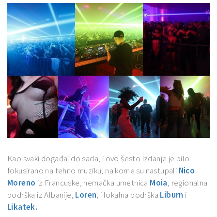
Kao svaki događaj do sada, i ovo šesto izdanje je bilo
fokusirano na tehno muziku, na kome su nastupali
Nico
Moreno
iz Francuske, nemačka umetnica
Moia
, regionalna
podrška iz Albanije,
Loren
, i lokalna podrška
Liburn
i
Likatek.