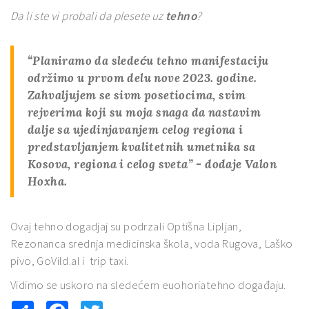
Da li ste vi probali da plesete uz
tehno
?
“Planiramo da sledeću
tehno manifestaciju
održimo u
prvom delu nove 2023. godine
.
Zahvaljujem se sivm posetiocima, svim
rejverima koji su moja snaga da nastavim
dalje sa ujedinjavanjem celog regiona i
predstavljanjem kvalitetnih umetnika sa
Kosova, regiona i celog sveta” - dodaje Valon
Hoxha.
Ovaj tehno dogadjaj su podrzali Optišna Lipljan,
Rezonanca srednja medicinska škola, voda Rugova, Laško
pivo, GoVild.al i trip taxi.
Vidimo se uskoro na sledećem euohoriatehno događaju.
Share
Facebook
Twitter