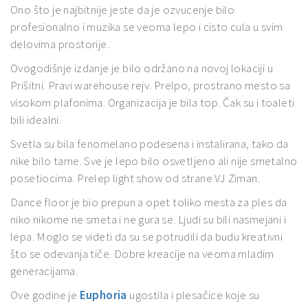
Ono što je najbitnije jeste da je ozvucenje bilo
profesionalno i muzika se veoma lepo i cisto cula u svim
delovima prostorije.
Ovogodišnje izdanje je bilo održano na novoj lokaciji u
Prišitni. Pravi warehouse rejv. Prelpo, prostrano mesto sa
visokom plafonima. Organizacija je bila top. Čak su i toaleti
bili idealni.
Svetla su bila fenomelano podesena i instalirana, tako da
nike bilo tame. Sve je lepo bilo osvetljeno ali nije smetalno
posetiocima. Prelep light show od strane VJ Ziman.
Dance floor je bio prepun a opet toliko mesta za ples da
niko nikome ne smeta i ne gura se. Ljudi su bili nasmejani i
lepa. Moglo se videti da su se potrudili da budu kreativni
što se odevanja tiče. Dobre kreacije na veoma mladim
generacijama.
Ove godine je
Euphoria
ugostila i plesačice koje su