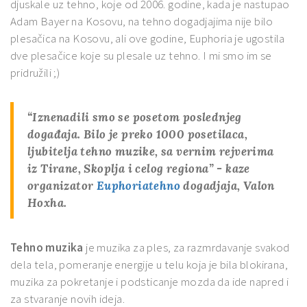
djuskale uz tehno, koje od 2006. godine, kada je nastupao
Adam Bayer na Kosovu, na tehno dogadjajima nije bilo
plesačica na Kosovu, ali ove godine, Euphoria je ugostila
dve plesačice koje su plesale uz tehno. I mi smo im se
pridružili ;)
“Iznenadili smo se posetom poslednjeg
događaja. Bilo je preko 1000 posetilaca,
ljubitelja tehno muzike, sa vernim rejverima
iz Tirane, Skoplja i celog regiona” - kaze
organizator
Euphoriatehno
dogadjaja, Valon
Hoxha.
Tehno muzika
je muzika za ples, za razmrdavanje svakod
dela tela, pomeranje energije u telu koja je bila blokirana,
muzika za pokretanje i podsticanje mozda da ide napred i
za stvaranje novih ideja.