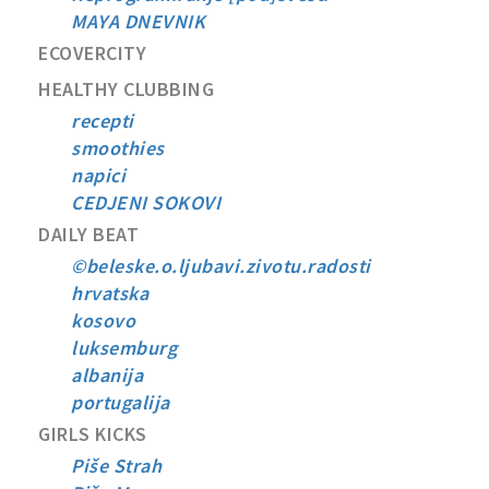
MAYA DNEVNIK
ECOVERCITY
HEALTHY CLUBBING
recepti
smoothies
napici
CEDJENI SOKOVI
DAILY BEAT
©beleske.o.ljubavi.zivotu.radosti
hrvatska
kosovo
luksemburg
albanija
portugalija
GIRLS KICKS
Piše Strah