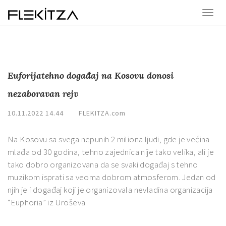
Euforijatehno događaj na Kosovu donosi
nezaboravan rejv
10.11.2022 14.44
FLEKITZA.com
Na Kosovu sa svega nepunih 2 miliona ljudi, gde je većina
mlađa od 30 godina, tehno zajednica nije tako velika, ali je
tako dobro organizovana da se svaki događaj s tehno
muzikom isprati sa veoma dobrom atmosferom. Jedan od
njih je i događaj koji je organizovala nevladina organizacija
“Euphoria” iz Uroševa.